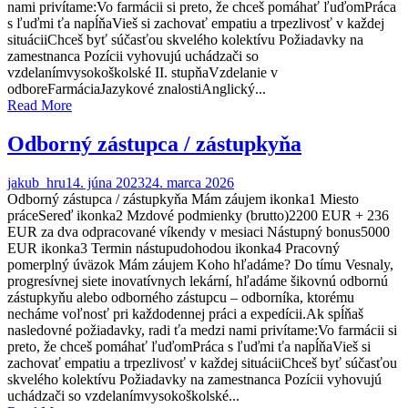
nami privítame:Vo farmácii si preto, že chceš pomáhať ľuďomPráca
s ľuďmi ťa napĺňaVieš si zachovať empatiu a trpezlivosť v každej
situáciiChceš byť súčasťou skvelého kolektívu Požiadavky na
zamestnanca Pozícii vyhovujú uchádzači so
vzdelanímvysokoškolské II. stupňaVzdelanie v
odboreFarmáciaJazykové znalostiAnglický...
Read More
Odborný zástupca / zástupkyňa
jakub_hru
14. júna 2023
24. marca 2026
Odborný zástupca / zástupkyňa Mám záujem ikonka1 Miesto
práceSereď ikonka2 Mzdové podmienky (brutto)2200 EUR + 236
EUR za dva odpracované víkendy v mesiaci Nástupný bonus5000
EUR ikonka3 Termin nástupudohodou ikonka4 Pracovný
pomerplný úväzok Mám záujem Koho hľadáme? Do tímu Vesnaly,
progresívnej siete inovatívnych lekární, hľadáme šikovnú odbornú
zástupkyňu alebo odborného zástupcu – odborníka, ktorému
necháme voľnosť pri každodennej práci a expedícii.Ak spĺňaš
nasledovné požiadavky, radi ťa medzi nami privítame:Vo farmácii si
preto, že chceš pomáhať ľuďomPráca s ľuďmi ťa napĺňaVieš si
zachovať empatiu a trpezlivosť v každej situáciiChceš byť súčasťou
skvelého kolektívu Požiadavky na zamestnanca Pozícii vyhovujú
uchádzači so vzdelanímvysokoškolské...