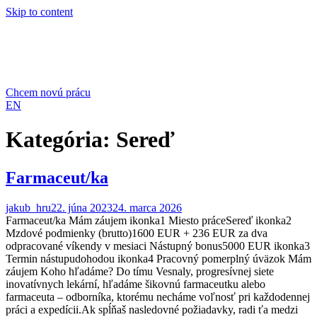
Skip to content
Chcem novú prácu
EN
Kategória:
Sereď
Farmaceut/ka
jakub_hru
22. júna 2023
24. marca 2026
Farmaceut/ka Mám záujem ikonka1 Miesto práceSereď ikonka2
Mzdové podmienky (brutto)1600 EUR + 236 EUR za dva
odpracované víkendy v mesiaci Nástupný bonus5000 EUR ikonka3
Termin nástupudohodou ikonka4 Pracovný pomerplný úväzok Mám
záujem Koho hľadáme? Do tímu Vesnaly, progresívnej siete
inovatívnych lekární, hľadáme šikovnú farmaceutku alebo
farmaceuta – odborníka, ktorému necháme voľnosť pri každodennej
práci a expedícii.Ak spĺňaš nasledovné požiadavky, radi ťa medzi